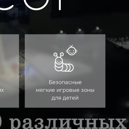
Безопасные
их
мягкие игровые зоны
для детей