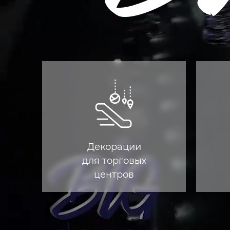
Декорации
для торговых
центров