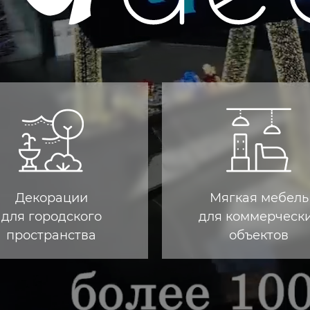
Декорации
Мягкая мебель
для городского
для коммерческ
пространства
объектов