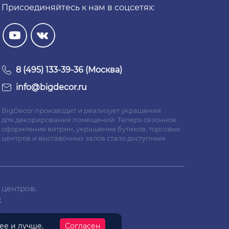
Присоединяйтесь к нам в соцсетях:
8 (495) 133-39-36 (Москва)
info@bigdecor.ru
BigDecor производит и реализует украшения
для декорирования помещений. Теперь сезонное
оформление витрин, украшение бутиков, торговых
центров и выставочных залов стало доступным.
 центров.
х
нее
и лучше.
Согласен