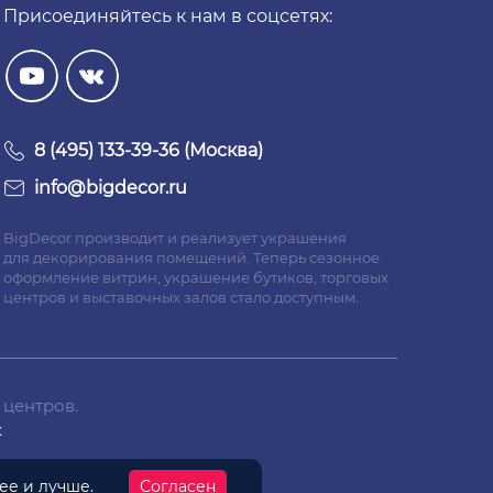
Присоединяйтесь к нам в соцсетях:
8 (495) 133-39-36 (Москва)
info@bigdecor.ru
BigDecor производит и реализует украшения
для декорирования помещений. Теперь сезонное
оформление витрин, украшение бутиков, торговых
центров и выставочных залов стало доступным.
 центров.
х
нее
и лучше.
Согласен