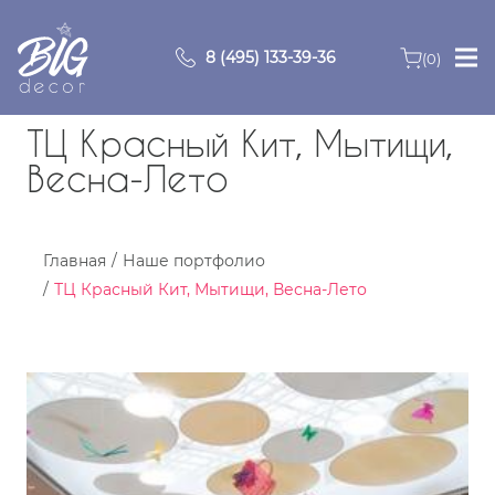
8 (495) 133-39-36
(0)
Главная
ТЦ Красный Кит, Мытищи,
Весна-Лето
Зоны
О компании
Главная
Наше портфолио
ТЦ Красный Кит, Мытищи, Весна-Лето
Продукция
Видео
Портфолио
Контакты