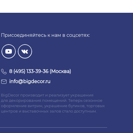
Присоединяйтесь к нам в соцсетях:
8 (495) 133-39-36 (Москва)
info@bigdecor.ru
BigDecor производит и реализует украшения
для декорирования помещений. Теперь сезонное
оформление витрин, украшение бутиков, торговых
центров и выставочных залов стало доступным.