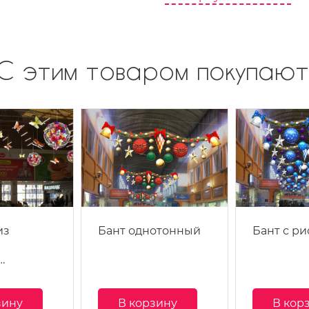
С этим товаром покупают
из
Бант однотонный
Бант с р
…
зину
В корзину
В кор