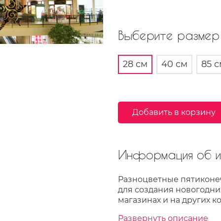
Выберите размер 
28 см
40 см
85 с
Добавить в корзину
Информация об из
Разноцветные пятиконеч
для создания новогодни
магазинах и на других к
Развернуть описание