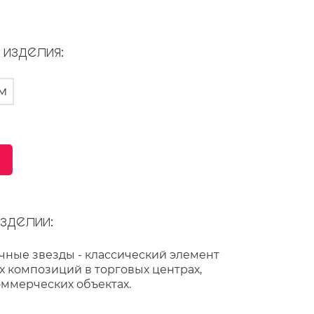
изделия:
м
делии:
ные звезды - классический элемент
х композиций в торговых центрах,
оммерческих объектах.