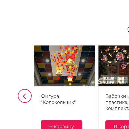
исунком
Фигура
Бабочки 
"Колокольчик"
пластика,
комплект
зину
В корзину
В кор