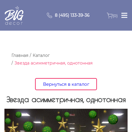
8 (495) 133-39-36
(0)
Главная
Зоны
Главная
Каталог
Звезда асимметричная, однотонная
О компании
Продукция
Вернуться в каталог
Видео
Звезда асимметричная, однотонная
Портфолио
Контакты