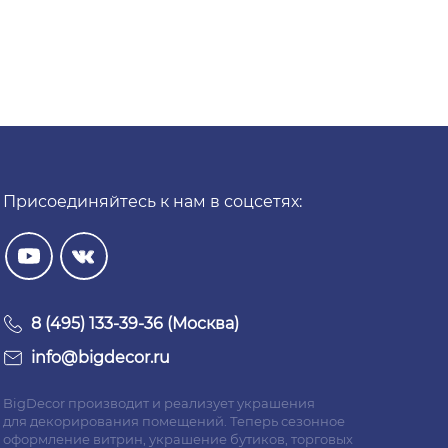
Присоединяйтесь к нам в соцсетях:
8 (495) 133-39-36 (Москва)
info@bigdecor.ru
BigDecor производит и реализует украшения
для декорирования помещений. Теперь сезонное
оформление витрин, украшение бутиков, торговых