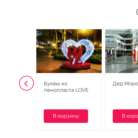
а
Буквы из
Дед Моро
пенопласта LOVE
зину
В корзину
В кор