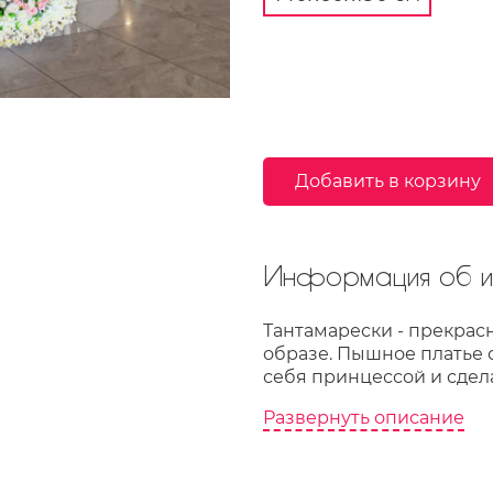
Добавить в корзину
Информация об из
Тантамарески - прекрас
образе. Пышное платье 
себя принцессой и сдел
Развернуть описание