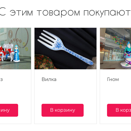
С этим товаром покупают
з
Вилка
Гном
зину
В корзину
В кор