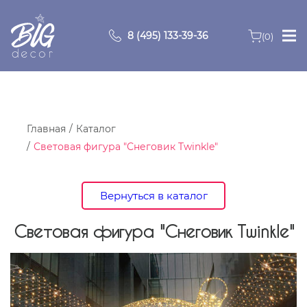
8 (495) 133-39-36
(0)
Главная
Зоны
Главная
Каталог
Световая фигура "Снеговик Twinkle"
О компании
Продукция
Вернуться в каталог
Видео
Световая фигура "Снеговик Twinkle"
Портфолио
Контакты