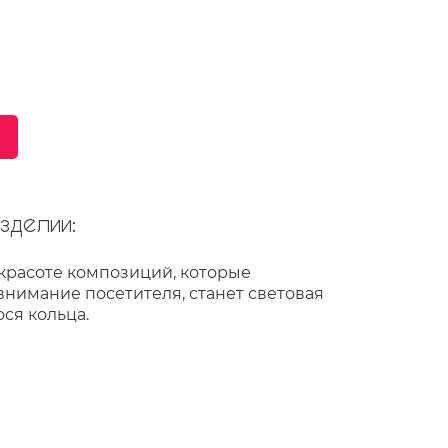
делии:
красоте композиций, которые
внимание посетителя, станет световая
ся кольца.