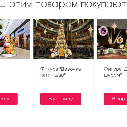
С этим товаром покупают
Фигура "Девочка
Фигура "
катит шар"
шаром"
зину
В корзину
В кор