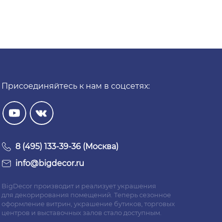
Присоединяйтесь к нам в соцсетях:
8 (495) 133-39-36 (Москва)
info@bigdecor.ru
BigDecor производит и реализует украшения
для декорирования помещений. Теперь сезонное
оформление витрин, украшение бутиков, торговых
центров и выставочных залов стало доступным.