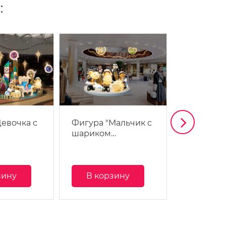
:
Девочка с
Фигура "Мальчик с
Фигура "
шариком…
шаром"
зину
В корзину
В кор