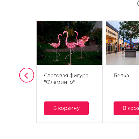
Совенок в
Световая фигура
Белка
"Фламинго"
зину
В корзину
В кор