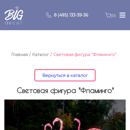
8 (495) 133-39-36
(0)
Главная
Зоны
Главная
Каталог
Световая фигура "Фламинго"
О компании
Вернуться в каталог
Продукция
Световая фигура "Фламинго"
Видео
Портфолио
Контакты