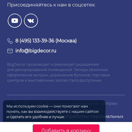
Присоединяйтесь к нам в соцсетях:
8 (495) 133-39-36 (Москва)
info@bigdecor.ru
BigDecor производит и реализует украшения
для декорирования помещений. Теперь сезонное
оформление витрин, украшение бутиков, торговых
центров и выставочных залов стало доступным.
© 2013 -2026. Big Decor - оформление витрин
Мы используем
cookie
— они помогают нам
магазинов, торговых центров.
понять, как вы взаимодействуете
с нашим
сайтом
Политика в отношении обработки персональных
и сделать
его удобнее
и лучше.
данных
Согласен
Согласие на обработку персональных данных
Добавить в корзину