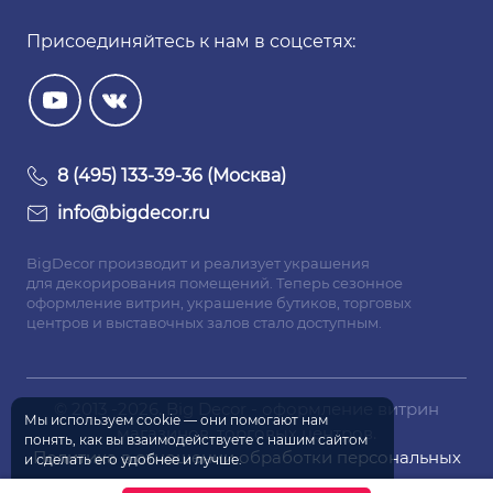
Присоединяйтесь к нам в соцсетях:
8 (495) 133-39-36 (Москва)
info@bigdecor.ru
BigDecor производит и реализует украшения
для декорирования помещений. Теперь сезонное
оформление витрин, украшение бутиков, торговых
центров и выставочных залов стало доступным.
© 2013 -2026. Big Decor - оформление витрин
Мы используем
cookie
— они помогают нам
магазинов, торговых центров.
понять, как вы взаимодействуете
с нашим
сайтом
Политика в отношении обработки персональных
и сделать
его удобнее
и лучше.
данных