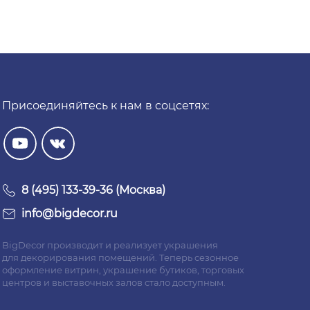
Присоединяйтесь к нам в соцсетях:
8 (495) 133-39-36 (Москва)
info@bigdecor.ru
BigDecor производит и реализует украшения
для декорирования помещений. Теперь сезонное
оформление витрин, украшение бутиков, торговых
центров и выставочных залов стало доступным.