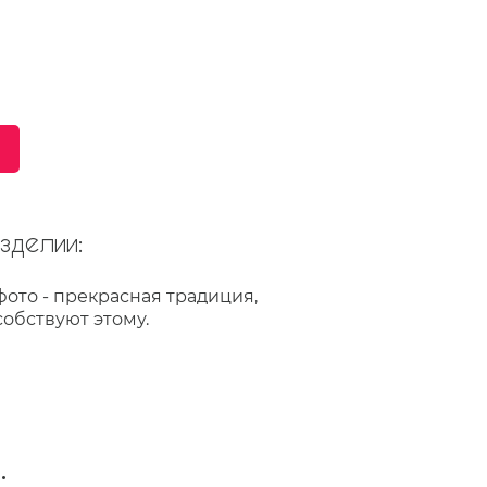
делии:
ото - прекрасная традиция,
обствуют этому.
: