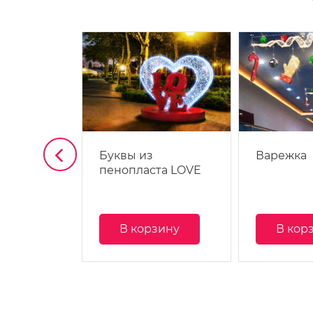
з,
Буквы из
Варежка
пенопласта LOVE
зину
В корзину
В кор