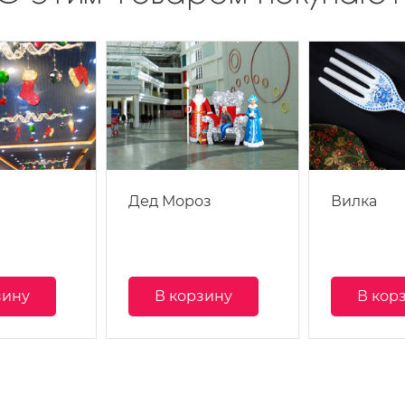
Дед Мороз
Вилка
зину
В корзину
В кор