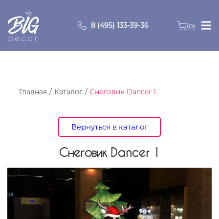
8 (495) 133-39-36
(0)
Главная
Зоны
Главная
Каталог
Снеговик Dancer 1
О компании
Вернуться в каталог
Продукция
Снеговик Dancer 1
Видео
Портфолио
Контакты