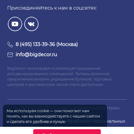
Присоединяйтесь к нам в соцсетях:
8 (495) 133-39-36 (Москва)
info@bigdecor.ru
BigDecor производит и реализует украшения
для декорирования помещений. Теперь сезонное
оформление витрин, украшение бутиков, торговых
центров и выставочных залов стало доступным.
© 2013 -2026. Big Decor - оформление витрин
Мы используем
cookie
— они помогают нам
магазинов, торговых центров.
понять, как вы взаимодействуете
с нашим
сайтом
Политика в отношении обработки персональных
и сделать
его удобнее
и лучше.
данных
Согласен