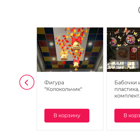
исунком
Фигура
Бабочки 
"Колокольчик"
пластика,
комплект
зину
В корзину
В кор