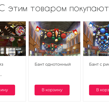
С этим товаром покупают
из
Бант однотонный
Бант с р
…
зину
В корзину
В кор