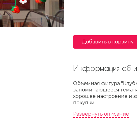
Добавить в корзину
Информация об из
Объемная фигура "Клубн
запоминающееся темати
хорошее настроение и з
покупки.
Развернуть описание