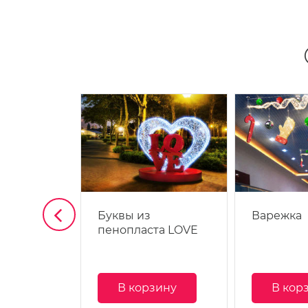
з,
Буквы из
Варежка
пенопласта LOVE
зину
В корзину
В кор