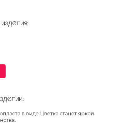
изделия:
делии:
опласта в виде Цветка станет яркой
нства.