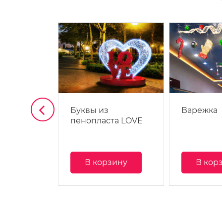
з,
Буквы из
Варежка
пенопласта LOVE
зину
В корзину
В кор