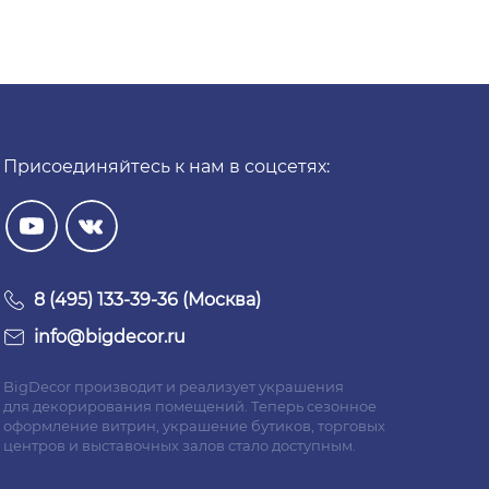
Присоединяйтесь к нам в соцсетях:
8 (495) 133-39-36 (Москва)
info@bigdecor.ru
BigDecor производит и реализует украшения
для декорирования помещений. Теперь сезонное
оформление витрин, украшение бутиков, торговых
центров и выставочных залов стало доступным.