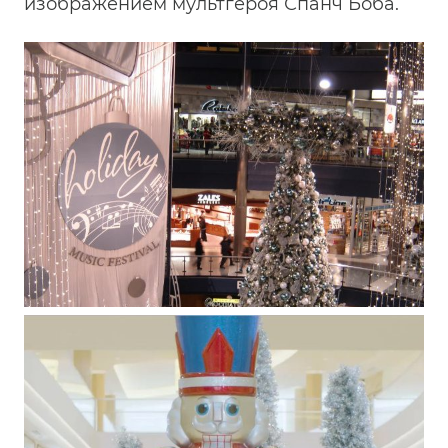
изображением мультгероя Спанч Боба.