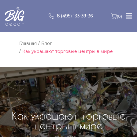
8 (495) 133-39-36
(0)
Главная
Главная
Блог
Зоны
Как украшают торговые центры в мире
О компании
Продукция
Видео
Как украшают торговые
Портфолио
центры в мире
Контакты