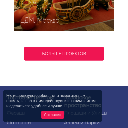
ЦДМ, Москва
БОЛЬШЕ ПРОЕКТОВ
Мы используем
cookie
— они помогают нам
Торговые
центры
Городское
понять, как вы взаимодействуете
с нашим
сайтом
пространство
и сделать
его удобнее
и лучше.
Фасады
Площади и Улицы
Согласен
Фотозоны
Аллеи и Парки