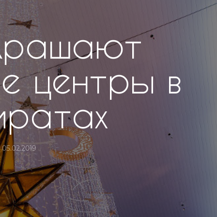
украшают
е центры в
иратах
05.02.2019