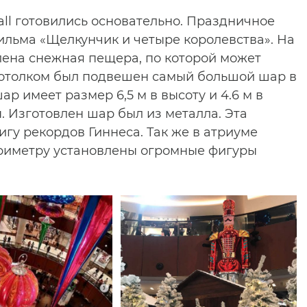
all готовились основательно. Праздничное
льма «Щелкунчик и четыре королевства». На
лена снежная пещера, по которой может
отолком был подвешен самый большой шар в
 имеет размер 6,5 м в высоту и 4.6 м в
. Изготовлен шар был из металла. Эта
гу рекордов Гиннеса. Так же в атриуме
ериметру установлены огромные фигуры