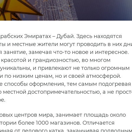
абских Эмиратах – Дубай. Здесь находятся
ты и местные жители могут проводить в них дн
 занятие, замечая что-то новое и интересное.
красотой и грандиозностью, во многом
уникальны, и привлекают не только огромным
 по низким ценам, но и своей атмосферой.
е способы оформления, тем самым подогревая
го местной достопримечательностью, а не прост
е.
говых центров мира, занимает площадь около
итории более 1000 магазинов. Отличается
ная от ледового катка, заканчивая подводны